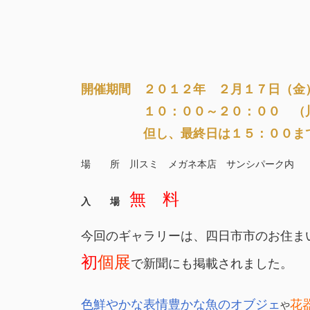
開催期間 ２０１２年 ２月１７日（金
１０：００～２０：００ （川ス
但し、最終日は１５：００ま
場 所 川スミ メガネ本店 サンシパーク内
無 料
入 場
今回のギャラリーは、四日市市のお住ま
初
個展
で新聞にも掲載されました。
色鮮やかな表情豊かな魚のオブジェ
花
や