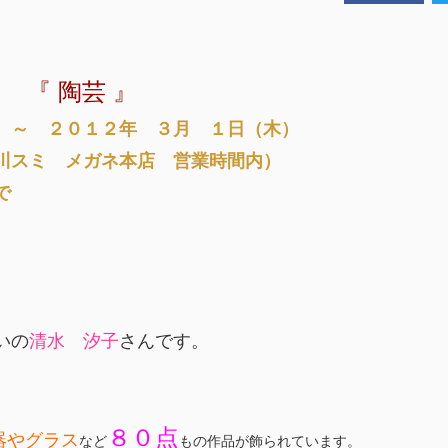
『 陶芸 』
）～ ２０１２年 ３月 １日（木）
ミ メガネ本店 営業時間内）
で
いの
清水 汐子
さんです。
８０点
器やグラス
など
もの作品が飾られています。