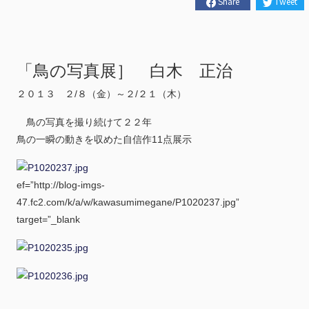
Share
Tweet
「鳥の写真展］ 白木 正治
２０１３ ２/８（金）～２/２１（木）
鳥の写真を撮り続けて２２年
鳥の一瞬の動きを収めた自信作11点展示
ef=”http://blog-imgs-
47.fc2.com/k/a/w/kawasumimegane/P1020237.jpg”
target=”_blank