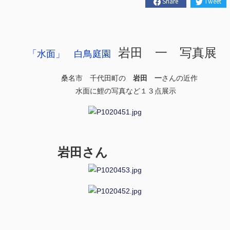
Share
Tweet
岩田 一 写真展
「水面」 白鳥庭園
桑名市 千代田町の
岩田 一
さんの近作
水面に鯉の写真など１３点展示
岩田さん