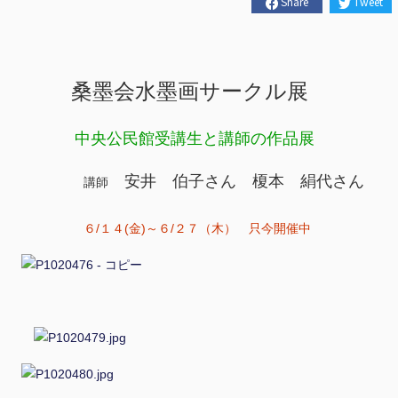
Share
Tweet
桑墨会水墨画サークル展
中央公民館受講生と講師の作品展
安井 伯子さん 榎本 絹代さん
講師
６/１４(金)～６/２７（木） 只今開催中