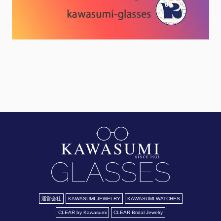
運営会社
KAWASUMI JEWELRY
KAWASUMI WATCHES
CLEAR by Kawasumi
CLEAR Bridal Jewelry