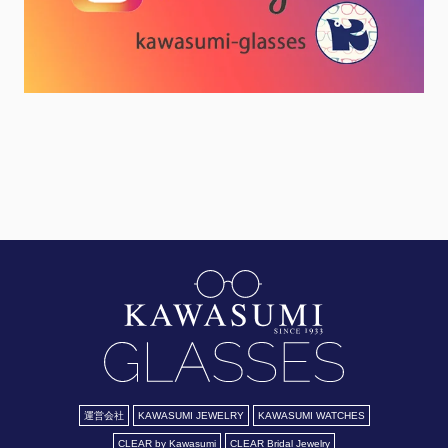
運営会社
KAWASUMI JEWELRY
KAWASUMI WATCHES
CLEAR by Kawasumi
CLEAR Bridal Jewelry