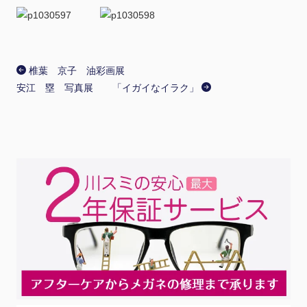
椎葉 京子 油彩画展
安江 塁 写真展 「イガイなイラク」