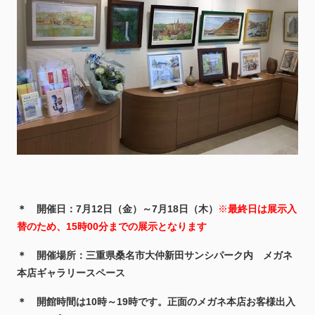
＊ 開催日：7月12
日（金）～7月18
日（木
）
※
最終日は展
示入
替のため、15時00分までの展示となります
＊ 開催場所：三重県桑名市大仲新田サンシパーク内 メガネ
本店ギャラリースペース
＊ 開館時間は10時～19時です。正面のメガネ本店お客様出入