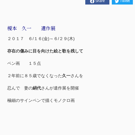
Share
Tweet
榎本 久一 遺作展
２０１７ ６/１６(金)～６/２９(木)
存在の傷みに目を向けた絵と歌を残して
ペン画 １５点
２年前に８５歳でなくなった
久一
さんを
忍んで 妻の
絹代
さんが遺作展を開催
極細のサインペンで描くモノクロ画