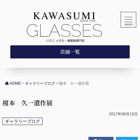
コンテンツへスキップ
店舗一覧
HOME
>
ギャラリーブログ
>
榎本 久一遺作展
榎本 久一遺作展
2017年06月15日
ギャラリーブログ